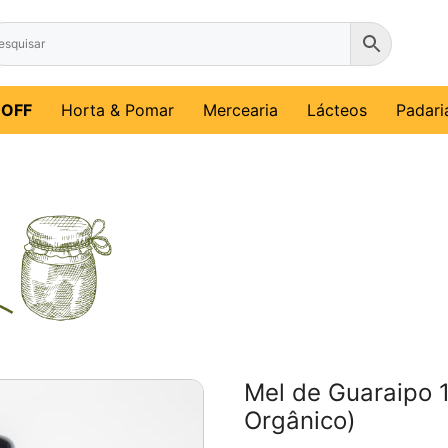
%OFF
Horta & Pomar
Mercearia
Lácteos
Padari
Mel de Guaraipo 
Orgânico)