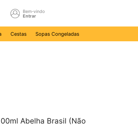
Bem-vindo
Entrar
a
Cestas
Sopas Congeladas
100ml Abelha Brasil (Não