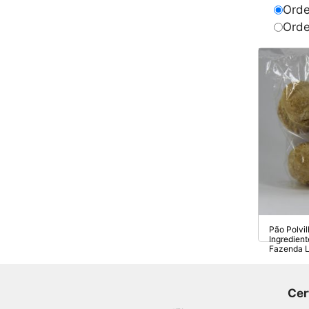
Orde
Orde
Pão Polvi
Ingredien
Fazenda 
Cer