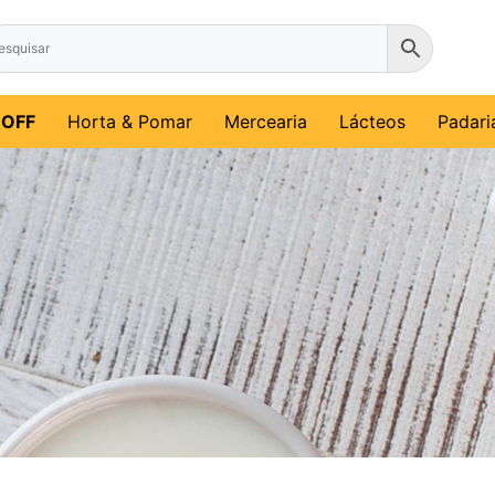
%OFF
Horta & Pomar
Mercearia
Lácteos
Padari